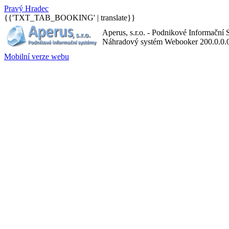
P
ravý
H
radec
{{'TXT_TAB_BOOKING' | translate}}
Aperus, s.r.o. - Podnikové Informační
Náhradový systém Webooker 200.0.0.
Mobilní verze webu