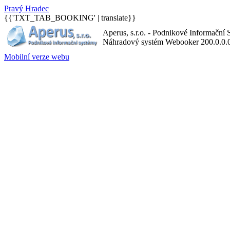
P
ravý
H
radec
{{'TXT_TAB_BOOKING' | translate}}
Aperus, s.r.o. - Podnikové Informační
Náhradový systém Webooker 200.0.0.
Mobilní verze webu